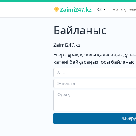
Zaimi247.kz
KZ
Артық төле
Байланыс
Zaimi247.kz
Егер сұрақ қоюды қаласаңыз, ұс
қатені байқасаңыз, осы байланы
Жіберу