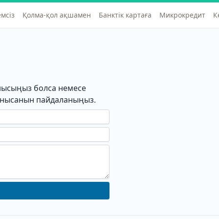
мсіз
Қолма-қол ақшамен
Банктік картаға
Микрокредит
К
ынысыңыз болса немесе
с нысанын пайдаланыңыз.